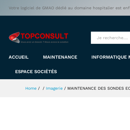
MAINTENANCE DES SONDES
Votre logiciel de GMAO dédié au domaine hospitalier est enf
All
ACCUEIL
MAINTENANCE
INFORMATIQUE 
ESPACE SOCIÉTÉS
Home
/
/
Imagerie
/
MAINTENANCE DES SONDES E