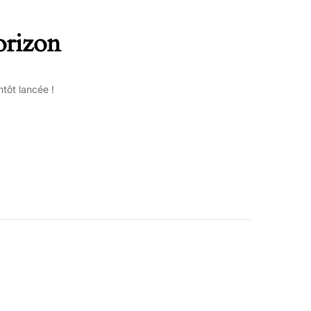
orizon
tôt lancée !