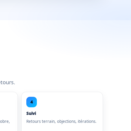
etours.
4
Suivi
sobre,
Retours terrain, objections, itérations.