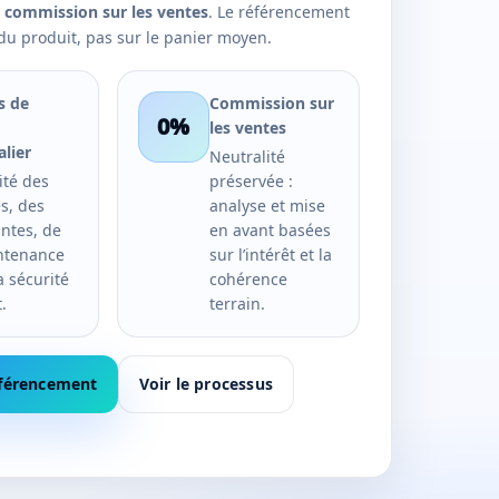
 commission sur les ventes
. Le référencement
t du produit, pas sur le panier moyen.
s de
Commission sur
0%
les ventes
alier
Neutralité
ité des
préservée :
s, des
analyse et mise
intes, de
en avant basées
ntenance
sur l’intérêt et la
a sécurité
cohérence
.
terrain.
éférencement
Voir le processus