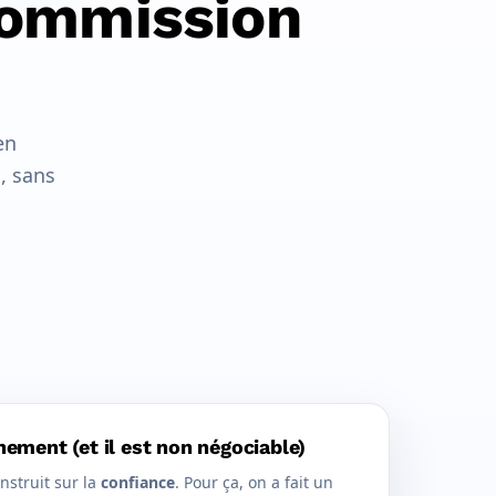
commission
en
n
, sans
nement (et il est non négociable)
struit sur la
confiance
. Pour ça, on a fait un