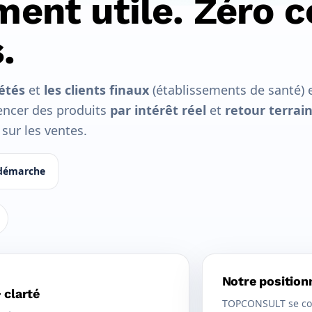
ment utile. Zéro 
.
iétés
et
les clients finaux
(établissements de santé) 
rencer des produits
par intérêt réel
et
retour terrai
sur les ventes.
démarche
Notre position
 clarté
TOPCONSULT se con