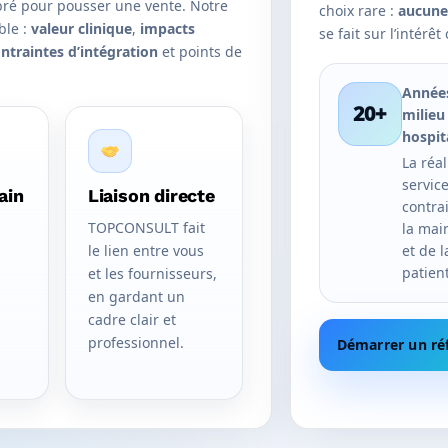
ibré pour pousser une vente. Notre
choix rare :
aucune
ble :
valeur clinique
,
impacts
se fait sur l’intérê
ntraintes d’intégration
et points de
Année
20+
milieu
hospit
La réal
service
ain
Liaison directe
contra
TOPCONSULT fait
la mai
le lien entre vous
et de l
patient
et les fournisseurs,
en gardant un
cadre clair et
professionnel.
Démarrer un r