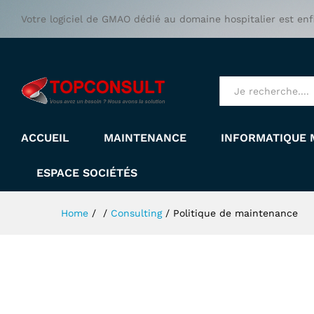
Politique de maintenance
Votre logiciel de GMAO dédié au domaine hospitalier est enf
Description
All
ACCUEIL
MAINTENANCE
INFORMATIQUE 
ESPACE SOCIÉTÉS
Home
/
/
Consulting
/
Politique de maintenance