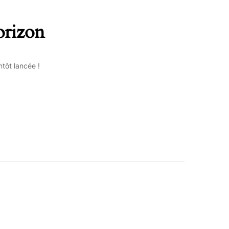
orizon
tôt lancée !