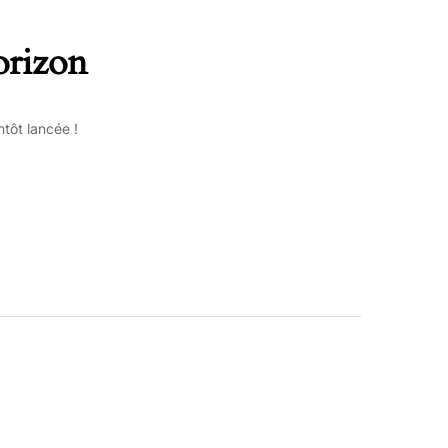
orizon
tôt lancée !