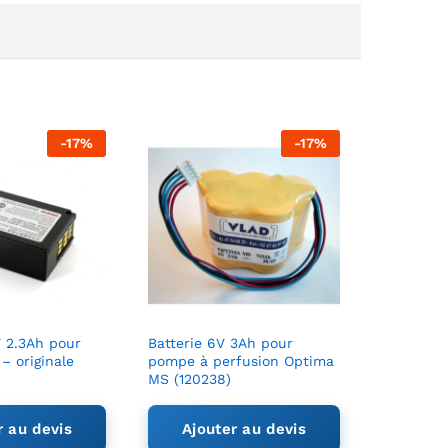
-
17
%
-
17
%
V 2.3Ah pour
Batterie 6V 3Ah pour
Batterie 1
– originale
pompe à perfusion Optima
moniteur
MS (120238)
series (
r au devis
Ajouter au devis
Ajou