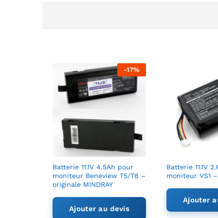
-
17
%
Batterie 11.1V 4.5Ah pour
Batterie 11.1V 
moniteur Beneview T5/T8 –
moniteur VS1 –
originale MINDRAY
Ajouter a
Ajouter au devis