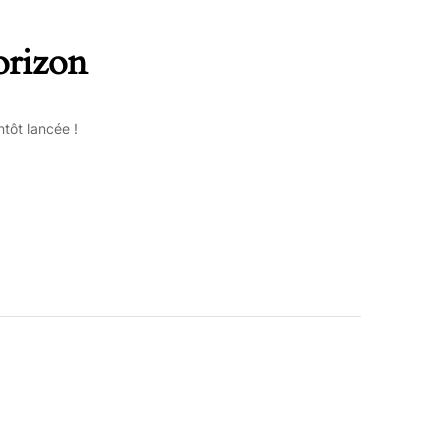
orizon
tôt lancée !