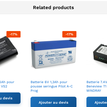
Related products
-
17
%
-
17
%
2.6Ah pour
Batterie 6V 1,3Ah pour
Batterie 7.4
 VS2
pousse seringue Pilot A-C
Beneview T1 
Prog
MINDRAY
u devis
Ajouter au devis
Ajoute