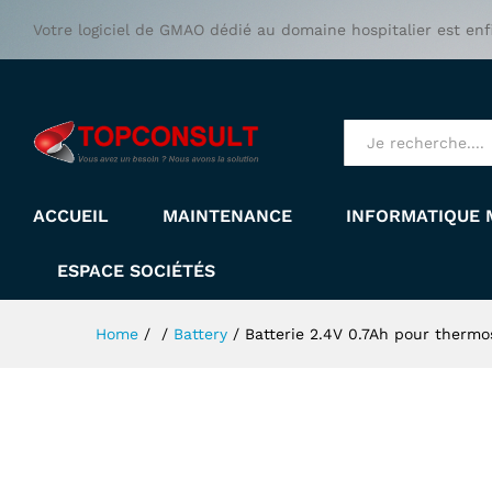
Batterie 2.4V 0.7Ah pour th
Votre logiciel de GMAO dédié au domaine hospitalier est enf
Description
All
ACCUEIL
MAINTENANCE
INFORMATIQUE 
ESPACE SOCIÉTÉS
Home
/
/
Battery
/
Batterie 2.4V 0.7Ah pour therm