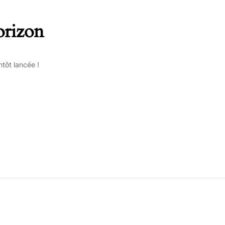
orizon
tôt lancée !